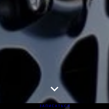
З А П И С А Т Ь С Я