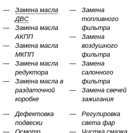
Замена масла
Замена
ДВС
топливного
Замена масла
фильтра
АКПП
Замена
Замена масла
воздушного
МКПП
фильтра
Замена масла
Замена
редуктора
салонного
Замена масла в
фильтра
раздаточной
Замена свечей
коробке
зажигания
Дефектовка
Регулировка
подвески
света фар
Осмотр
Чистка смазка