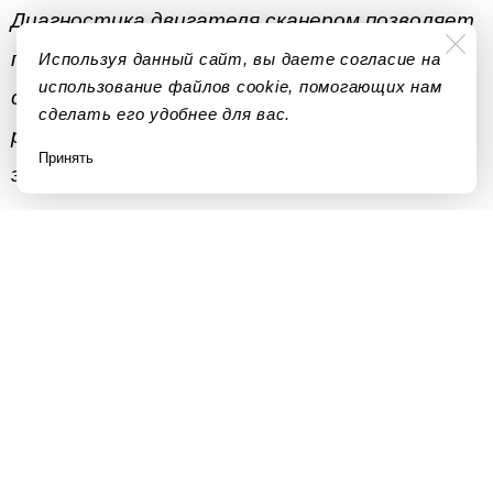
Диагностика двигателя сканером позволяет
прочитать и определить наличие ошибок в
Используя данный сайт, вы даете согласие на
использование файлов cookie, помогающих нам
системе, а также проверить параметры
сделать его удобнее для вас.
работы двигателя и сравнить их с
Принять
эталонными.
Проверка компрессии в цилиндрах
двигателя
Это еще один вид диагностики,
используемый также для оценки
технического состояния двигателя.