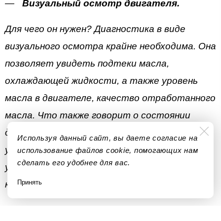
Визуальный осмотр двигателя.
Для чего он нужен? Диагностика в виде
визуального осмотра крайне необходима. Она
позволяет увидеть подтеки масла,
охлаждающей жидкости, а также уровень
масла в двигателе, качество отработанного
масла. Что также говорит о состоянии
двигателя. При визуальном осмотре можно
Используя данный сайт, вы даете согласие на
увидеть отсоединившиеся клеммы,
использование файлов cookie, помогающих нам
сделать его удобнее для вас.
услышать настараживающие звуки не
Принять
корректной работы двигателя.
Диагностика сканером