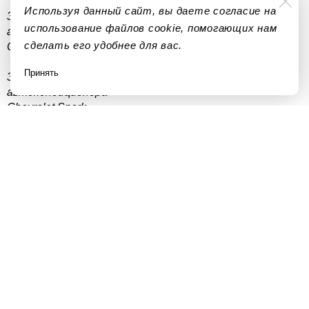
Используя данный сайт, вы даете согласие на
Заправка
использование файлов cookie, помогающих нам
автокондиционера
сделать его удобнее для вас.
Chevrolet Rezzo
Принять
Заправка
автокондиционера
Chevrolet Spark
Заправка
автокондиционера
Chevrolet Tahoe
Заправка
автокондиционера
Chevrolet Tracker
Заправка
автокондиционера
Chevrolet TrailBlazer